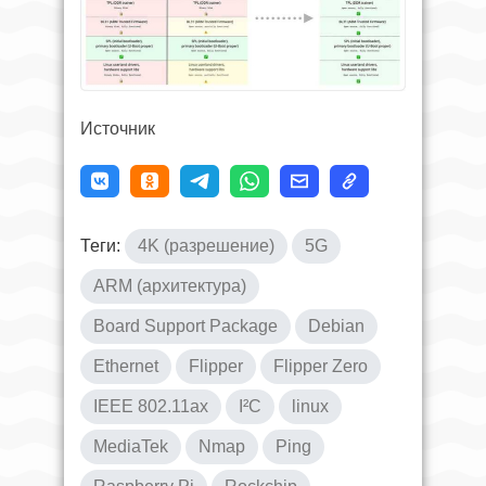
Источник
Теги:
4K (разрешение)
5G
ARM (архитектура)
Board Support Package
Debian
Ethernet
Flipper
Flipper Zero
IEEE 802.11ax
I²C
linux
MediaTek
Nmap
Ping