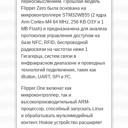
переосмыслением. Прошлая модель
Flipper Zero была основана на
микроконтроллере STM32WB55 (2 ядра
Arm Cortex-M4 64 MHz, 256 KB ОЗУ и 1
MB Flash) и предназначена для анализа
протоколов управления доступом на
базе NFC, RFID, беспроводной
радиосвязи на частотах ниже 1
Гигагерца, систем связи в
инфракрасном диапазоне и проводных
технологий подключения, таких как
iButton, UART, SPI и I²C.
Flipper One включат как
микроконтроллер, так и
высокопроизводительный ARM-
процессор, способный запускать Linux
и обрабатывать мультимедийный
контент. Новое устройство расширяет