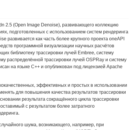
idn 2.5 (Open Image Denoise), развивающего коллекцию
иях, подготовленных с использованием систем рендеринга
ise развивается как часть более крупного проекта oneAPI
 средств программной визуализации научных расчётов
чающих библиотеку трассировки лучей Embree, систему
му распределённой трассировки лучей OSPRay и систему
сан на языке С++ и опубликован под лицензией Apache
кокачественных, эффективных и простых в использовании
енять для повышения качества результатов трассировки
сновании результата сокращённого цикла трассировки
поставимый с результатом более затратного
ндеринга.
случайного шума, возникающего, например, при