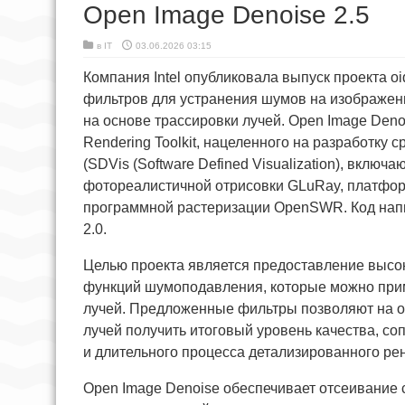
Open Image Denoise 2.5
в
IT
03.06.2026 03:15
Компания Intel опубликовала выпуск проекта o
фильтров для устранения шумов на изображен
на основе трассировки лучей. Open Image Deno
Rendering Toolkit, нацеленного на разработку
(SDVis (Software Defined Visualization), вклю
фотореалистичной отрисовки GLuRay, платфор
программной растеризации OpenSWR. Код напи
2.0.
Целью проекта является предоставление высо
функций шумоподавления, которые можно прим
лучей. Предложенные фильтры позволяют на о
лучей получить итоговый уровень качества, со
и длительного процесса детализированного ре
Open Image Denoise обеспечивает отсеивание 