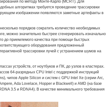
грирования по методу Монте-Карло (MCRT). Для
одобных алгоритмах требуется проведение трассировки
ьтирующем изображении появляются заметные артефакты в
несколько порядков сократить количество необходимых
оге, можно значительно быстрее сгенерировать изначально
его до приемлемого качества при помощи быстрых
соответствующего оборудования предложенный
терактивной трассировки лучей c устранением шумов на
ссах устройств, от ноутбуков и ПК, до узлов в кластерах.
ссов 64-разрядных CPU Intel с поддержкой инструкций
), чипов Apple Silicon и систем с GPU Intel Xe (серии Arc,
 Ampere, Ada Lovelace, Hopper и Blackwell) и AMD (на базе
, RDNA 3.5 и RDNA4). В качестве минимального требования