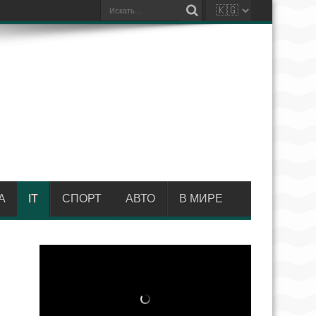
А
IT
СПОРТ
АВТО
В МИРЕ