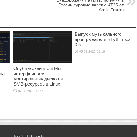
Внедорожник Haval H9 получил в
России суровую версию AT35 от
Arctic Trucks
Выпуск музыкального
проигрывателя Rhythmbox
3.5
05.08.2026 01:16
Опубликован mount-tui,
га
интерфейс для
монтирования дисков и
SMB-ресурсов в Linux
07.08.2026 17:15
КАЛЕНДАРЬ