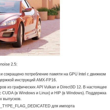
oise 2.5:
и сокращено потребление памяти на GPU Intel с движком
оддержкой инструкций AMX-FP16.
в из графических API Vulkan и Direct3D 12. В настоящее
 CUDA (в Windows и Linux) и HIP (в Windows). Поддержка
х выпусков.
_TYPE_FLAG_DEDICATED для импорта