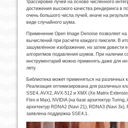
трассировке лучей на основе численного инте
достижения высокого качества рендеринга в п
очень большого числа лучей, иначе на резул
виде случайного шума.
Применение Open Image Denoise позволяет на 
вычислений при расчёте каждого пикселя. В ит
зашумлённое изображение, но затем довести 
алгоритмов подавления шумов. При наличии 
инструментарий можно применять даже для ин
лету.
Библиотека может применяться на различных кла
Реализация оптимизирована для различных кла
SSE4, AVX2, AVX-512 и XMX (Xe Matrix Extensions
Flex и Max), NVIDIA (на базе архитектур Turing,
архитектур RDNA2 (Navi 21), RDNA3 (Navi 3x)
заявлена поддержка SSE4.1.