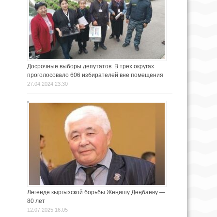
Досрочные выборы депутатов. В трех округах
проголосовало 606 избирателей вне помещения
27.04.2024 23:30
Легенде кыргызской борьбы Жеңишу Дөңбаеву —
80 лет
12.07.2025 16:05