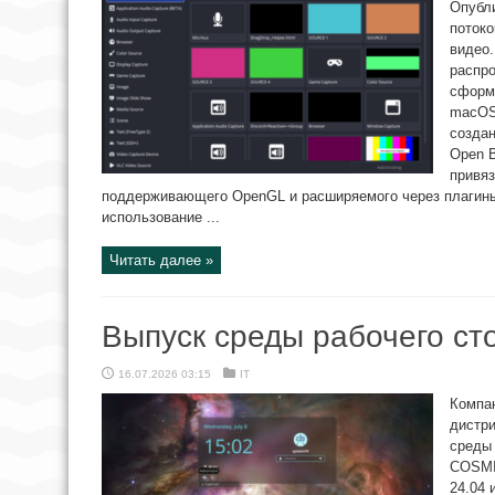
Опубли
потоко
видео.
распро
сформи
macOS
создан
Open B
привяз
поддерживающего OpenGL и расширяемого через плагины
использование ...
Читать далее »
Выпуск среды рабочего ст
16.07.2026 03:15
IT
Компа
дистри
среды 
COSMI
24.04 