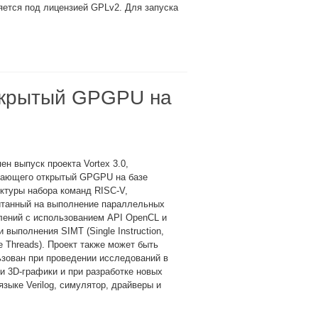
няется под лицензией GPLv2. Для запуска
открытый GPGPU на
ен выпуск проекта Vortex 3.0,
вающего открытый GPGPU на базе
ктуры набора команд RISC-V,
итанный на выполнение параллельных
лений с использованием API OpenCL и
 выполнения SIMT (Single Instruction,
le Threads). Проект также может быть
зован при проведении исследований в
и 3D-графики и при разработке новых
зыке Verilog, симулятор, драйверы и