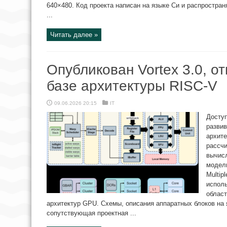
640×480. Код проекта написан на языке Си и распростра
...
Читать далее »
Опубликован Vortex 3.0, 
базе архитектуры RISC-V
09.06.2026 20:15
IT
Доступ
разви
архите
рассч
вычис
модели
Multip
исполь
област
архитектур GPU. Схемы, описания аппаратных блоков на я
сопутствующая проектная ...