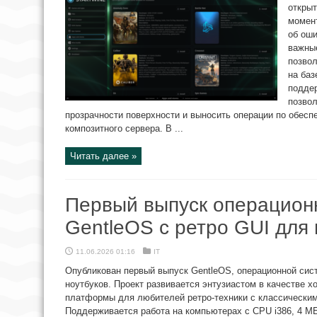
открыт
момент
об оши
важные
позво
на баз
поддер
позво
прозрачности поверхности и выносить операции по обесп
композитного сервера. В ...
Читать далее »
Первый выпуск операцион
GentleOS с ретро GUI для
11.06.2026 01:16
IT
Опубликован первый выпуск GentleOS, операционной сис
ноутбуков. Проект развивается энтузиастом в качестве х
платформы для любителей ретро-техники с классически
Поддерживается работа на компьютерах с CPU i386, 4 М