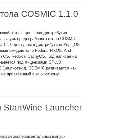
стола COSMIC 1.1.0
азрабатывающая Linux-дистрибутив
а выпуск среды рабочего стола COSMIC
C 1.1.0 доступны в дистрибутиве Pop!_OS
ремя ожидаются в Fedora, NixOS, Arch
in OS, Redox и CachyOS. Код написан на
траняется под лицензиями GPLv3
0 (библиотеки). COSMIC развивается как
 не привязанный к конкретному ...
 StartWine-Launcher
икован экспериментальный выпуск