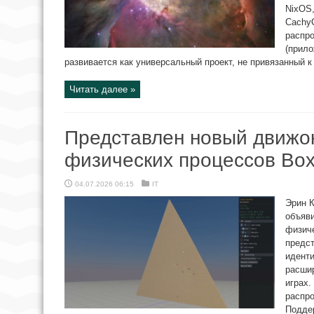
NixOS,
CachyO
распр
(прило
развивается как универсальный проект, не привязанный к 
Читать далее »
Представлен новый движо
физических процессов Bo
04.07.2026 06:15
IT
Эрин К
объяви
физиче
предс
иденти
расши
играх.
распро
Поддер