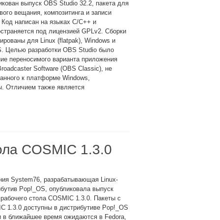
кован выпуск OBS Studio 32.2, пакета для
вого вещания, композитинга и записи
 Код написан на языках C/C++ и
страняется под лицензией GPLv2. Сборки
рованы для Linux (flatpak), Windows и
. Целью разработки OBS Studio было
ие переносимого варианта приложения
roadcaster Software (OBS Classic), не
анного к платформе Windows,
. Отличием также является
ола COSMIC 1.3.0
ния System76, разрабатывающая Linux-
бутив Pop!_OS, опубликовала выпуск
рабочего стола COSMIC 1.3.0. Пакеты с
C 1.3.0 доступны в дистрибутиве Pop!_OS
и в ближайшее время ожидаются в Fedora,