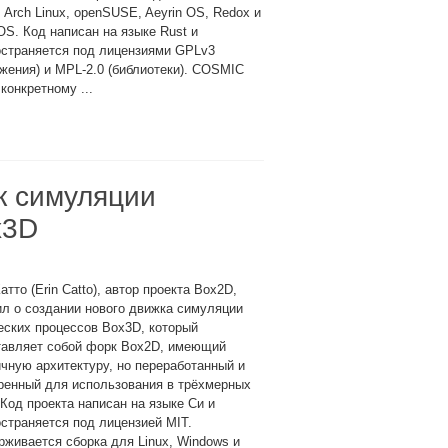
 Arch Linux, openSUSE, Aeyrin OS, Redox и
S. Код написан на языке Rust и
остраняется под лицензиями GPLv3
жения) и MPL-2.0 (библиотеки). COSMIC
конкретному ...
к симуляции
x3D
атто (Erin Catto), автор проекта Box2D,
л о создании нового движка симуляции
ских процессов Box3D, который
тавляет собой форк Box2D, имеющий
чную архитектуру, но переработанный и
ренный для использования в трёхмерных
 Код проекта написан на языке Си и
страняется под лицензией MIT.
живается сборка для Linux, Windows и