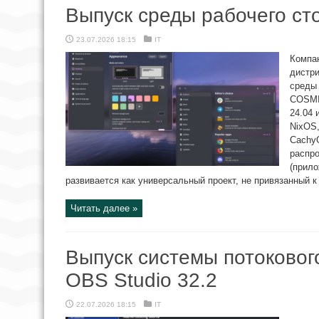
Выпуск среды рабочего ст
23.07.2026 18:15
IT
Компа
дистри
среды 
COSMI
24.04 
NixOS,
CachyO
распр
(прило
развивается как универсальный проект, не привязанный к 
Читать далее »
Выпуск системы потоково
OBS Studio 32.2
22.07.2026 18:15
IT