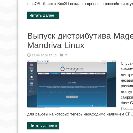
macOS. Движок Box3D создан в процессе разработки студи
Читать далее »
Выпуск дистрибутива Mage
Mandriva Linux
29.06.2026 17:15
IT
Спустя
значит
дистри
незав
развив
доступ
сборки
базе 
Повыш
для работы на которых теперь необходимо наличием CPU 
Читать далее »