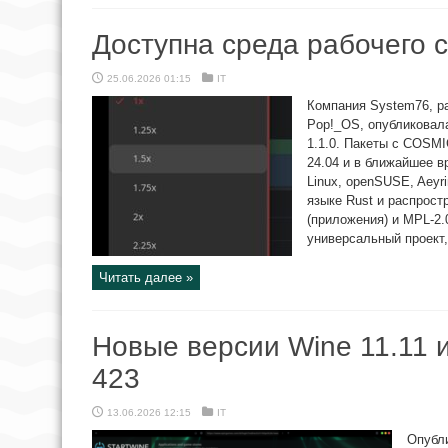
Доступна среда рабочего 
25.06.2026 01:15
IT
Компания System76, р
Pop!_OS, опубликовал
1.1.0. Пакеты с COSMI
24.04 и в ближайшее в
Linux, openSUSE, Aeyr
языке Rust и распрос
(приложения) и MPL-2.
универсальный проект,
Читать далее »
Новые версии Wine 11.11 и
423
13.06.2026 12:15
IT
Опубл