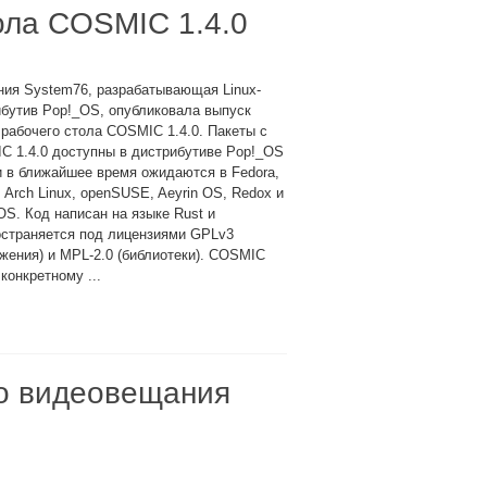
ола COSMIC 1.4.0
ния System76, разрабатывающая Linux-
бутив Pop!_OS, опубликовала выпуск
рабочего стола COSMIC 1.4.0. Пакеты с
C 1.4.0 доступны в дистрибутиве Pop!_OS
и в ближайшее время ожидаются в Fedora,
 Arch Linux, openSUSE, Aeyrin OS, Redox и
S. Код написан на языке Rust и
остраняется под лицензиями GPLv3
жения) и MPL-2.0 (библиотеки). COSMIC
конкретному ...
го видеовещания