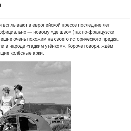
о
и всплывают в европейской прессе последние лет
 официально — новому «де шво» (так по-французски
нешне очень похожим на своего исторического предка,
ли в народе «гадким утёнком». Короче говоря, ждём
щие колёсные арки.