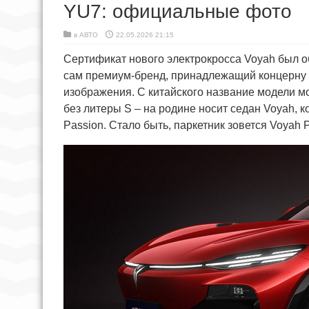
YU7: официальные фото
в
АВТО
22.05.2026 21:15
Сертификат нового электрокросса Voyah был 
сам премиум-бренд, принадлежащий концерну
изображения. С китайского название модели мож
без литеры S – на родине носит седан Voyah, к
Passion. Стало быть, паркетник зовется Voyah 