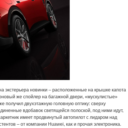
йна экстерьера новинки – расположенные на крышке капота
боновый же спойлер на багажной двери, «мускулистые»
кже получил двухэтажную головную оптику: сверху
единенные вдобавок светящейся полоской, под ними идут,
паркетник имеет продвинутый автопилот с лидаром над
тентов – от компании Huawei, как и прочая электроника.