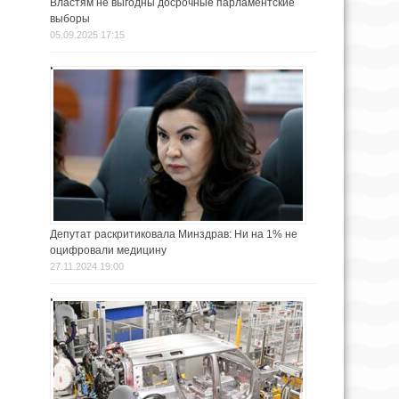
Властям не выгодны досрочные парламентские
выборы
05.09.2025 17:15
Депутат раскритиковала Минздрав: Ни на 1% не
оцифровали медицину
27.11.2024 19:00