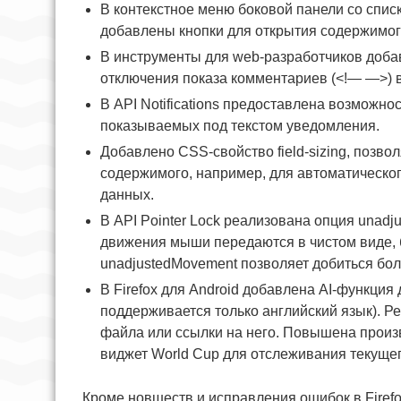
В контекстное меню боковой панели со спис
добавлены кнопки для открытия содержимого
В инструменты для web-разработчиков доба
отключения показа комментариев (<!— —>) 
В API Notifications предоставлена возможн
показываемых под текстом уведомления.
Добавлено CSS-свойство field-sizing, поз
содержимого, например, для автоматическог
данных.
В API Pointer Lock реализована опция unadj
движения мыши передаются в чистом виде, б
unadjustedMovement позволяет добиться бол
В Firefox для Android добавлена AI-функци
поддерживается только английский язык). 
файла или ссылки на него. Повышена прои
виджет World Cup для отслеживания текущего
Кроме новшеств и исправления ошибок в Firefo