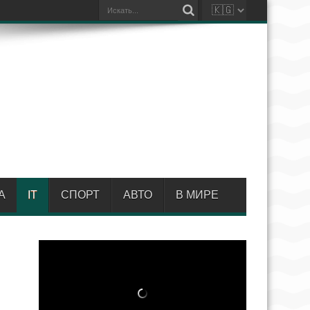
А
IT
СПОРТ
АВТО
В МИРЕ