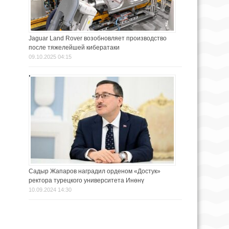
Jaguar Land Rover возобновляет производство
после тяжелейшей кибератаки
09.10.2025 04:15
Садыр Жапаров наградил орденом «Достук»
ректора турецкого университета Инөнү
10.09.2024 14:30