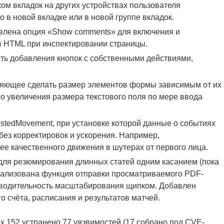
ком вкладок на других устройствах пользователя
 в новой вкладке или в новой группе вкладок.
влена опция «Show comments» для включения и
в HTML при инспектировании страницы.
ость добавления кнопок с собственными действиями,
воляющее сделать размер элементов формы зависимым от их
о увеличения размера текстового поля по мере ввода
ustedMovement, при установке которой данные о событиях
ез корректировок и ускорения. Например,
ее качественного движения в шутерах от первого лица.
я для резюмирования длинных статей одним касанием (пока
Реализована функция отправки просматриваемого PDF-
зводительность масштабирования щипком. Добавлен
 счёта, расписания и результатов матчей.
x 152 устранено 77 уязвимостей (17 собрано под CVE-