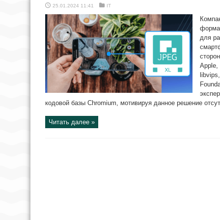
25.01.2024 11:41
IT
Компа
форма
для ра
смартф
сторо
Apple,
libvips
Founda
экспе
кодовой базы Chromium, мотивируя данное решение отсутс
Читать далее »