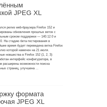
влённым
жкой JPEG XL
лся релиз web-браузера Firefox 152 и
ированы обновления прошлых веток с
льным сроком поддержки — 140.12.0 и
.0. На стадию бета-тестирования в
шее время будет переведена ветка Firefox
елиз которой намечен на 21 июля.
ые новшества в Firefox 152 (1, 2, 3):
ботан интерфейс конфигуратора, в
ом расширены возможности поиска
ных страниц, улучшена ...
ржку формата
лючая JPEG XL