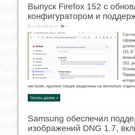
Выпуск Firefox 152 с обно
конфигуратором и поддер
17.06.2026 02:15
IT
Состоя
сформ
длите
115.37
ближай
153, р
Основн
Перера
котор
настроек, крупные секции разделены на несколько отдель
Читать далее »
Samsung обеспечил подде
изображений DNG 1.7, вк