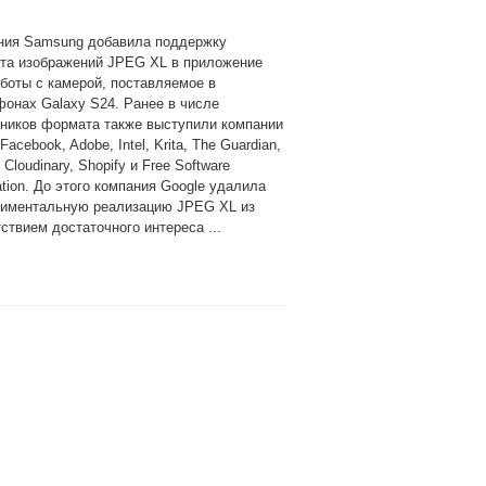
ния Samsung добавила поддержку
та изображений JPEG XL в приложение
боты с камерой, поставляемое в
онах Galaxy S24. Ранее в числе
нников формата также выступили компании
 Facebook, Adobe, Intel, Krita, The Guardian,
, Cloudinary, Shopify и Free Software
tion. До этого компания Google удалила
риментальную реализацию JPEG XL из
твием достаточного интереса ...