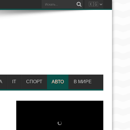
А
IT
СПОРТ
АВТО
В МИРЕ