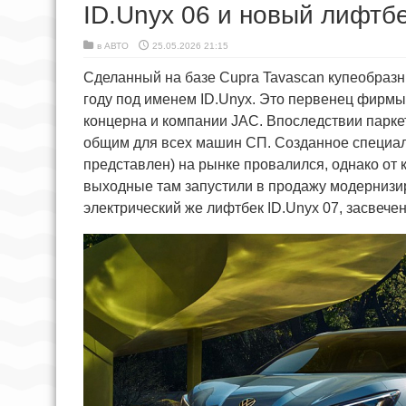
ID.Unyx 06 и новый лифтбе
в
АВТО
25.05.2026 21:15
Сделанный на базе Cupra Tavascan купеобразн
году под именем ID.Unyx. Это первенец фирмы
концерна и компании JAC. Впоследствии паркет
общим для всех машин СП. Созданное специаль
представлен) на рынке провалился, однако от
выходные там запустили в продажу модернизи
электрический же лифтбек ID.Unyx 07, засвече