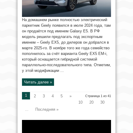
На домашнем рынке полностью электрический
паркетник Geely появился в июле 2024 года, там
он продаётся под именем Galaxy E5. В РФ
модель решили предлагать под экспортным
именем – Geely EX5, до дилеров он добрался в
марте 2025-го. В ноябре того же года семейство
пополнилось за счёт варианта Geely EX5 EM-i,
который оснащается гибридной системой
параллельно-последовательного типа. Отметим,
у этой модификации ...
Читать далее »
1
2
3
4
5
»
Страница 1 из 41
10
20
30
...
Последняя »