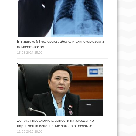
В Бишкеке 54 человека заболели эхинококкозом и
альвеококкозом
15.03.2024 15:00
Депутат предложила вынести на заседание
парламента исполнение закона о госязыке
12.03.2025 19:00