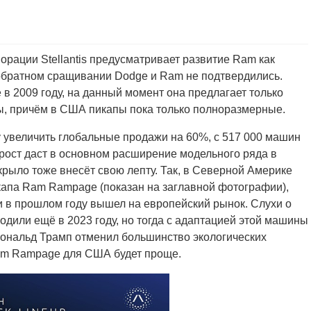
рации Stellantis предусматривает развитие Ram как
 обратном сращивании Dodge и Ram не подтвердились.
в 2009 году, на данный момент она предлагает только
, причём в США пикапы пока только полноразмерные.
 увеличить глобальные продажи на 60%, с 517 000 машин
ирост даст в основном расширение модельного ряда в
рыло тоже внесёт свою лепту. Так, в Северной Америке
икапа Ram Rampage (показан на заглавной фотографии),
и в прошлом году вышел на европейский рынок. Слухи о
или ещё в 2023 году, но тогда с адаптацией этой машины
Дональд Трамп отменил большинство экологических
am Rampage для США будет проще.