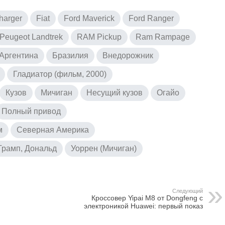
harger
Fiat
Ford Maverick
Ford Ranger
Peugeot Landtrek
RAM Pickup
Ram Rampage
Аргентина
Бразилия
Внедорожник
Гладиатор (фильм, 2000)
Кузов
Мичиган
Несущий кузов
Огайо
Полный привод
м
Северная Америка
Трамп, Дональд
Уоррен (Мичиган)
Следующий
Кроссовер Yipai M8 от Dongfeng с
электроникой Huawei: первый показ