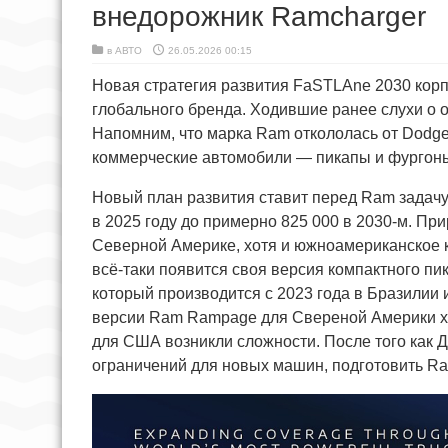
внедорожник Ramcharger
в
АВТО
26.05.2026 00:15
Новая стратегия развития FaSTLAne 2030 корпо
глобального бренда. Ходившие ранее слухи о
Напомним, что марка Ram откололась от Dodge 
коммерческие автомобили — пикапы и фургоны
Новый план развития ставит перед Ram задачу
в 2025 году до примерно 825 000 в 2030-м. Пр
Северной Америке, хотя и южноамериканское к
всё-таки появится своя версия компактного п
который производится с 2023 года в Бразилии 
версии Ram Rampage для Свереной Америки ход
для США возникли сложности. После того как 
ограничений для новых машин, подготовить R