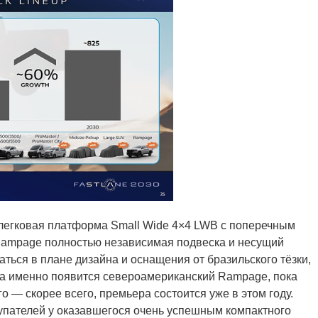
легковая платформа Small Wide 4×4 LWB с поперечным
 Rampage полностью независимая подвеска и несущий
ться в плане дизайна и оснащения от бразильского тёзки,
гда именно появится североамериканский Rampage, пока
го — скорее всего, премьера состоится уже в этом году.
пателей у оказавшегося очень успешным компактного