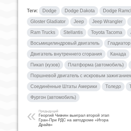
Теги:
Dodge
Dodge Dakota
Dodge Ramc
Gloster Gladiator
Jeep
Jeep Wrangler
Ram Trucks
Stellantis
Toyota Tacoma
Восьмицилиндровый двигатель
Гладиатор
Двигатель внутреннего сгорания
Канада
Пикап (кузов)
Платформа (автомобиль)
Поршневой двигатель с искровым зажигание
Соединённые Штаты Америки
Толедо
Фургон (автомобиль)
Предыдущий
Георгий Чивчян выиграл второй этап
Гран-При РДС на автодроме «Игора
Драйв»