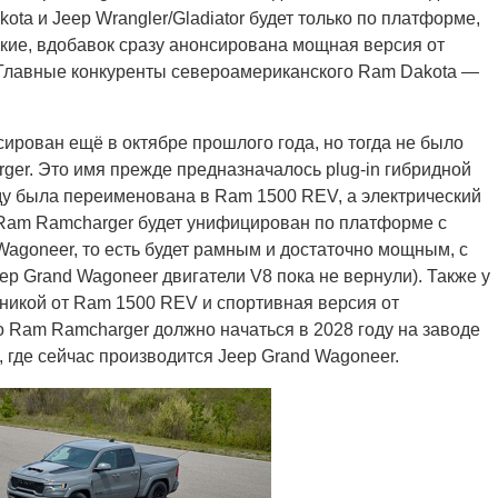
ta и Jeep Wrangler/Gladiator будет только по платформе,
рокие, вдобавок сразу анонсирована мощная версия от
 Главные конкуренты североамериканского Ram Dakota —
рован ещё в октябре прошлого года, но тогда не было
rger. Это имя прежде предназначалось plug-in гибридной
ду была переименована в Ram 1500 REV, а электрический
Ram Ramcharger будет унифицирован по платформе с
agoneer, то есть будет рамным и достаточно мощным, с
ep Grand Wagoneer двигатели V8 пока не вернули). Также у
ехникой от Ram 1500 REV и спортивная версия от
 Ram Ramcharger должно начаться в 2028 году на заводе
), где сейчас производится Jeep Grand Wagoneer.