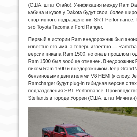
(США, штат Огайо). Унификация между Ram Dako
кабина и кузов у Dakota будут свои, более ши
спортивного подразделения SRT Performance.
это Toyota Tacoma и Ford Ranger.
Первый в истории Ram внедорожник был анонси
известно его имя, а теперь известно — Ramcha
версии пикапа Ram 1500, но она в прошлом го
Ram 1500 был вообще отменён. Внедорожник 
пиком Ram 1500 и внедорожником Jeep Grand W
бензиновыми двигателями V8 HEMI (к слову, Je
Ramcharger будут plug-in гибидная версия с т
подразделения SRT Performance. Производство
Stellantis в городе Уоррен (США, штат Мичиган