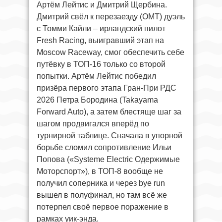
Артём Лейтис и Дмитрий Щербина.
Дмитрий свёл к перезаезду (ОМТ) дуэль
с Томми Кайли – ирландский пилот
Fresh Racing, выигравший этап на
Moscow Raceway, смог обеспечить себе
путёвку в ТОП-16 только со второй
попытки. Артём Лейтис победил
призёра первого этапа Гран-При РДС
2026 Петра Бородина (Takayama
Forward Auto), а затем блестяще шаг за
шагом продвигался вперёд по
турнирной таблице. Сначала в упорной
борьбе сломил сопротивление Ильи
Попова («Systeme Electric Одержимые
Моторспорт»), в ТОП-8 вообще не
получил соперника и через bye run
вышел в полуфинал, но там всё же
потерпел своё первое поражение в
рамках уик-энда.