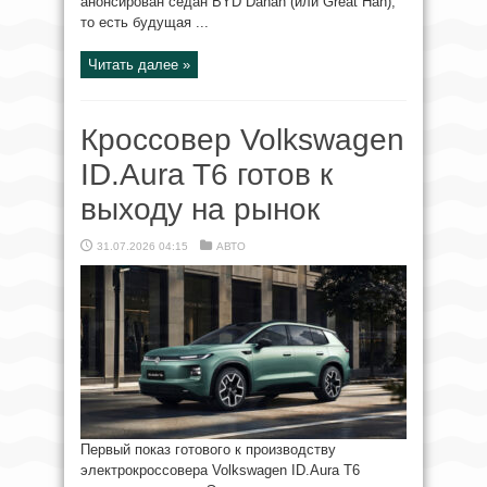
анонсирован седан BYD Dahan (или Great Han),
то есть будущая ...
Читать далее »
Кроссовер Volkswagen
ID.Aura T6 готов к
выходу на рынок
31.07.2026 04:15
АВТО
Первый показ готового к производству
электрокроссовера Volkswagen ID.Aura T6