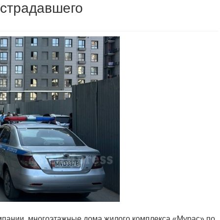
острадавшего
мпании, многоэтажные дома жилого комплекса «Мурас» по