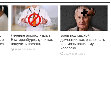
с
Лечение алкоголизма в
Боль под маской
ь о
Екатеринбурге: где и как
деменции: как распознать
ез
получить помощь
и помочь пожилому
человеку
29.07.2026 20:23
20.06.2026 12:11