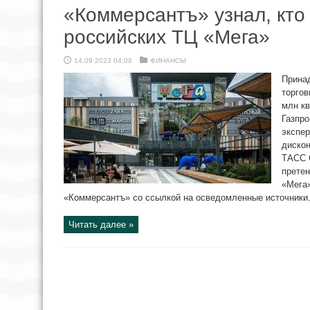
«Коммерсантъ» узнал, кто
российских ТЦ «Мега»
14.09.2023 04:08
ФИНАНСЫ
Прина
торгов
млн кв
Газпро
экспер
дискон
ТАСС 
претен
«Мега»
«Коммерсантъ» со ссылкой на осведомленные источники. 
Читать далее »