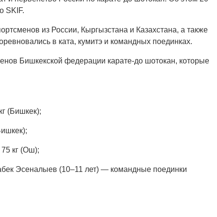
о SKIF.
ортсменов из России, Кыргызстана и Казахстана, а также
соревновались в ката, кумитэ и командных поединках.
енов Бишкекской федерации карате-до шотокан, которые
г (Бишкек);
ишкек);
75 кг (Ош);
бек Эсеналыев (10–11 лет) — командные поединки