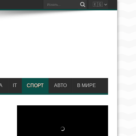
А
IT
СПОРТ
АВТО
В МИРЕ