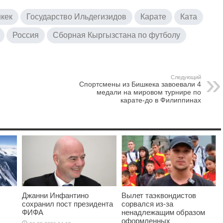
кек
Государство Ильдегизидов
Карате
Ката
Россия
Сборная Кыргызстана по футболу
Следующий
Спортсмены из Бишкека завоевали 4
медали на мировом турнире по
карате-до в Филиппинах
Джанни Инфантино
Вылет таэквондистов
сохранил пост президента
сорвался из-за
ФИФА
ненадлежащим образом
оформленных