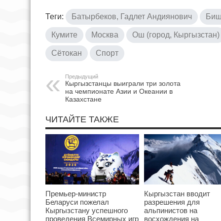
Теги:
Батырбеков, Гадлет Андиянович
Биш
Кумите
Москва
Ош (город, Кыргызстан)
Сётокан
Спорт
Предыдущий
Кыргызстанцы выиграли три золота
на чемпионате Азии и Океании в
Казахстане
ЧИТАЙТЕ ТАКЖЕ
Премьер-министр
Кыргызстан вводит
Беларуси пожелал
разрешения для
Кыргызстану успешного
альпинистов на
проведения Всемирных игр
восхождения на