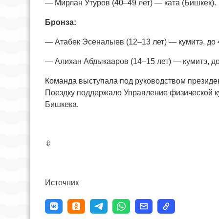
— Мирлан Утуров (40–49 лет) — ката (Бишкек).
Бронза:
— Атабек Эсеналыев (12–13 лет) — кумитэ, до 4
— Алихан Абдыкааров (14–15 лет) — кумитэ, до 
Команда выступала под руководством президе
Поездку поддержало Управление физической ку
Бишкека.
⇳
Источник