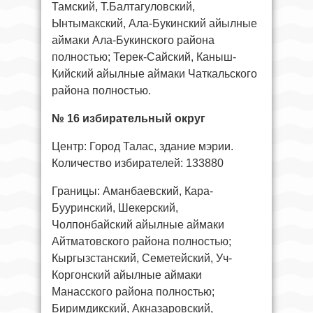
Тамский, Т.Балтагуловский,
Ынтымакский, Ала-Букинский айылные
аймаки Ала-Букинского района
полностью; Терек-Сайский, Каныш-
Кийский айылные аймаки Чаткальского
района полностью.
№ 16 избирательный округ
Центр: Город Талас, здание мэрии.
Количество избирателей: 133880
Границы: Аманбаевский, Кара-
Бууринский, Шекерский,
Чолпонбайский айылные аймаки
Айтматовского района полностью;
Кыргызстанский, Семетейский, Уч-
Коргонский айылные аймаки
Манасского района полностью;
Биримдикский, Акназаровский,