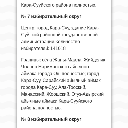
Кара-Сууйского района полностью.
№ 7 избирательный округ
Центр: город Кара-Суу, здание Кара-
Суйской районной государственной
администрации.Количество
избирателей: 141018
Границы: сёла Жаны-Маала, Жийделик,
Чолпон Нариманского айылного
аймака города Ош полностью; город
Кара-Суу, Сарайский айылный аймак
города Кара-Суу, Ала-Тооский,
Манасский, Жоошский, Отуз-Адырский
айылные аймаки Кара-Сууйского
района полностью.
№ 8 избирательный округ