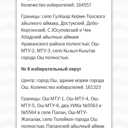
Количество избирателей: 164557
Границы: село Гулбаар Керме-Тооского
айылного аймака, Достукский, Добо-
Коргонский, С.Юсуповский и Чек
Абадский айылные аймаки
Араванского района полностью; Ош-
МТУ-2, МТУ-3, село Кызыл-Кыштак
города Ош полностью.
№ 6 избирательный округ
Центр: город Ош, здание мэрии города
Ош. Количество избирателей: 161323
Границы: Ош-МТУ-1, Ош-МТУ-4, Ош-
МТУ-5, Ош-МТУ-6, два УИКа №5563 и
№5564 в селе Папан, Ош-МТУ-
Жапалак, село Толойкон города Ош
полностью; Папанский айылный аймак