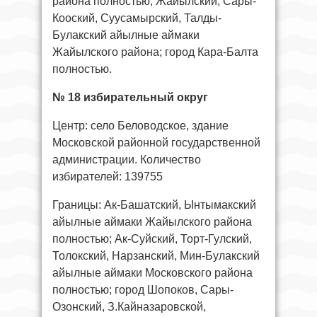
района полностью; Жайылский, Сары-
Кооский, Суусамырский, Талды-
Булакский айылные аймаки
Жайылского района; город Кара-Балта
полностью.
№ 18 избирательный округ
Центр: село Беловодское, здание
Московской районной государственной
администрации. Количество
избирателей: 139755
Границы: Ак-Башатский, Ынтымакский
айылные аймаки Жайылского района
полностью; Ак-Суйский, Торт-Гулский,
Толокский, Нарзанский, Мин-Булакский
айылные аймаки Московского района
полностью; город Шопоков, Сары-
Озонский, З.Кайназаровской,