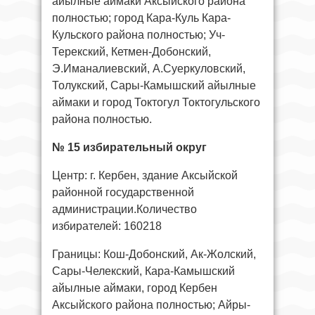
айылные аймаки Аксыйского района
полностью; город Кара-Куль Кара-
Кульского района полностью; Уч-
Терекский, Кетмен-Добонский,
Э.Иманалиевский, А.Суеркуловский,
Толукский, Сары-Камышский айылные
аймаки и город Токтогул Токтогульского
района полностью.
№ 15 избирательный округ
Центр: г. Кербен, здание Аксыйской
районной государственной
администрации.Количество
избирателей: 160218
Границы: Кош-Добонский, Ак-Жолский,
Сары-Челекский, Кара-Камышский
айылные аймаки, город Кербен
Аксыйского района полностью; Айры-