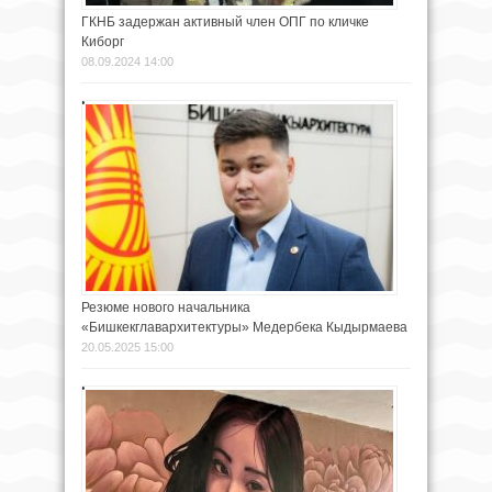
ГКНБ задержан активный член ОПГ по кличке
Киборг
08.09.2024 14:00
Резюме нового начальника
«Бишкекглавархитектуры» Медербека Кыдырмаева
20.05.2025 15:00