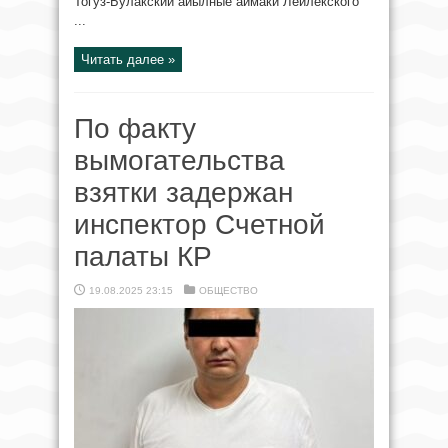
Тогуз-Булакский айылные аймаки Лейлекского
...
Читать далее »
По факту
вымогательства
взятки задержан
инспектор Счетной
палаты КР
19.08.2025 23:15
ОБЩЕСТВО