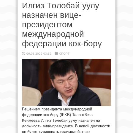
Илгиз Төлөбай уулу
назначен вице-
президентом
международной
федерации көк-бөрү
06.08.2026 03:15
СПОРТ
Решением президента международной
федерации көк-бөрү (IFKB) Талантбека
Кенжеева Илгиз Төлөбай уулу назначен на
должность вице-президента. В новой должности
он будет курировать взаимодействие