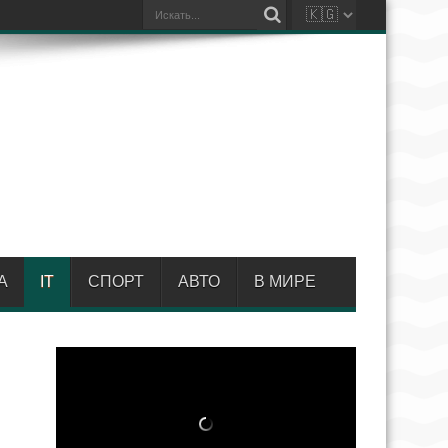
А
IT
СПОРТ
АВТО
В МИРЕ