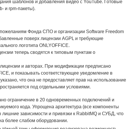
дания шаблонов и добавления видео с YouTube. Готовые
- и rpm-пакеты).
пожеланиям Фонда СПО и организации Software Freedom
обавленные поверх лицензии AGPL и требующие
нального логотипа ONLYOFFICE.
ензии теперь сводятся к типовым пунктам о
 лицензии и авторах. При модификации предписано
FICE, и показывать соответствующее уведомление в
указано, что она не предоставляет прав на использование
ространяется под отдельными условиями.
но ограничение в 20 одновременных подключений и
куемого кода. Упрощена архитектура (все компоненты
ы лишние зависимости и привязки к RabbitMQ и СУБД, что
на более слабом оборудовании.
ре тёмной темы оформления реализована возможность