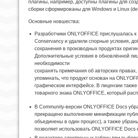
плагины, например, доступны плагины для соз
сборки сформированы для Windows и Linux (deb
Основные новшества:
Разработчики ONLYOFFICE прислушалась к 
Conservancy и удалили спорные условия, д
сохранения в производных продуктах ориги
Дополнительные условия в обновлённой лиц
необходимости
сохранять примечания об авторских правах,
упоминать, что продукт основан на ONLYOF
графическом интерфейсе. В лицензии также 
товарного знака ONLYOFFICE, который расп
В Community-версии ONLYOFFICE Docs убра
прекращено выполнение минификации публи
объединены в один процесс), а также убран
позволяет использовать ONLYOFFICE Docs 
В редакторе электронных таблиц при выбо