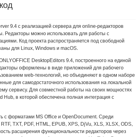
код
r 9.4 с реализацией сервера для online-редакторов
. Редакторы можно использовать для работы с
ациями. Код проекта распространяется под свободной
аны для Linux, Windows и macOS.
NLYOFFICE DesktopEditors 9.4, построенного на единой
редакторы оформлены в виде приложений для рабочего
льзованием web-технологий, но объединяют в одном наборе
нные для самодостаточного использования на локальной
ему сервису. Для совместной работы на своих мощностях
d Hub, в которой обеспечена полная интеграция с
 с форматами MS Office и OpenDocument. Среди
TF, TXT, PDF, HTML, EPUB, XPS, DjVu, XLS, XLSX, ODS,
ость расширения функциональности редакторов через