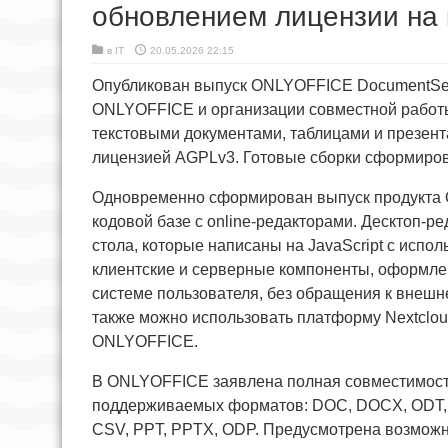
обновлением лицензии на 
в
IT
20.05.2026 22:15
Опубликован выпуск ONLYOFFICE DocumentServe
ONLYOFFICE и организации совместной работы
текстовыми документами, таблицами и презент
лицензией AGPLv3. Готовые сборки сформиров
Одновременно сформирован выпуск продукта O
кодовой базе с online-редакторами. Десктоп-
стола, которые написаны на JavaScript с испо
клиентские и серверные компоненты, оформле
системе пользователя, без обращения к внешн
также можно использовать платформу Nextclou
ONLYOFFICE.
В ONLYOFFICE заявлена полная совместимость
поддерживаемых форматов: DOC, DOCX, ODT, R
CSV, PPT, PPTX, ODP. Предусмотрена возможн