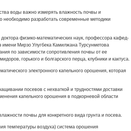
ства воды важно измерять влажность почвы и
го необходимо разработать современные методики
м доктора физико-математических наук, профессора кафед­
з имени Мирзо Улугбека Камилжана Турсунметова
ния по зависимости сопротивления почвы от ее
доров, горького и болгарского перца, клубники и кактуса.
оматического электронного капельного орошения, которая
ращивании посевов с нехваткой и трудностями доставки
менения капельного орошения в подкорневой области
влажности почвы для конкретного вида грунта и посева.
ения температуры воздуха) система орошения