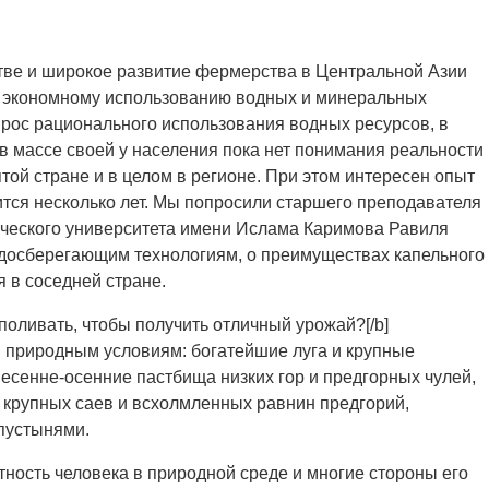
ве и широкое развитие фермерства в Центральной Азии
и экономному использованию водных и минеральных
прос рационального использования водных ресурсов, в
в массе своей у населения пока нет понимания реальности
той стране и в целом в регионе. При этом интересен опыт
ится несколько лет. Мы попросили старшего преподавателя
ического университета имени Ислама Каримова Равиля
одосберегающим технологиям, о преимуществах капельного
 в соседней стране.
поливать, чтобы получить отличный урожай?[/b]
 природным условиям: богатейшие луга и крупные
есенне-осенние пастбища низких гор и предгорных чулей,
крупных саев и всхолмленных равнин предгорий,
пустынями.
сть человека в природной среде и многие стороны его