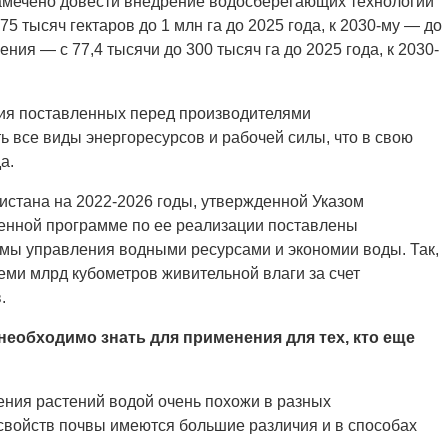
намечено довести внедрение водосберегающих технологий
5 тысяч гектаров до 1 млн га до 2025 года, к 2030-му — до
ния — с 77,4 тысячи до 300 тысяч га до 2025 года, к 2030-
я поставленных перед производителями
ь все виды энергоресурсов и рабочей силы, что в свою
а.
кистана на 2022-2026 годы, утвержденной Указом
твенной программе по ее реализации поставлены
емы управления водными ресурсами и экономии воды. Так,
еми млрд кубометров живительной влаги за счет
.
 необходимо знать для применения для тех, кто еще
ения растений водой очень похожи в разных
 свойств почвы имеются большие различия и в способах