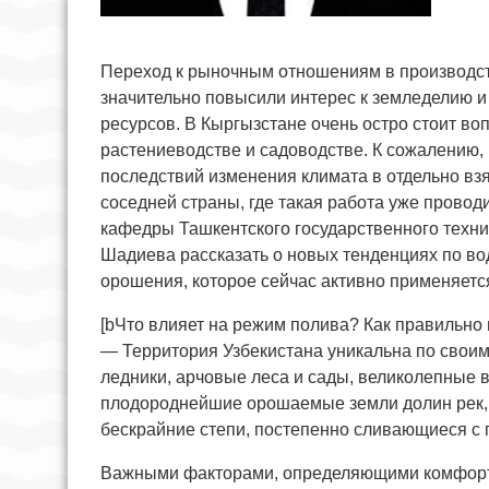
Переход к рыночным отношениям в производст
значительно повысили интерес к земледелию 
ресурсов. В Кыргызстане очень остро стоит во
растениеводстве и садоводстве. К сожалению, 
последствий изменения климата в отдельно взя
соседней страны, где такая работа уже провод
кафедры Ташкентского государственного техн
Шадиева рассказать о новых тенденциях по в
орошения, которое сейчас активно применяется
[bЧто влияет на режим полива? Как правильно 
— Территория Узбекистана уникальна по своим
ледники, арчовые леса и сады, великолепные в
плодороднейшие орошаемые земли долин рек, 
бескрайние степи, постепенно сливающиеся с 
Важными факторами, определяющими комфортно