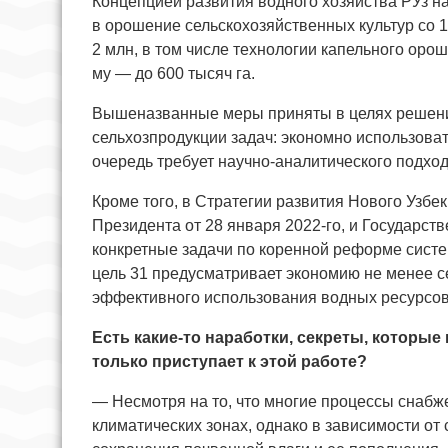
Концепцией развития водного хозяйства РУз 
в орошение сельскохозяйственных культур со 17
2 млн, в том числе технологии капельного ороше
му — до 600 тысяч га.
Вышеназванные меры приняты в целях решени
сельхозпродукции задач: экономно использоват
очередь требует научно-аналитического подход
Кроме того, в Стратегии развития Нового Узбе
Президента от 28 января 2022-го, и Государс
конкретные задачи по коренной реформе сист
цель 31 предусматривает экономию не менее с
эффективного использования водных ресурсов
Есть какие-то наработки, секреты, которые
только приступает к этой работе?
— Несмотря на то, что многие процессы снабж
климатических зонах, однако в зависимости от