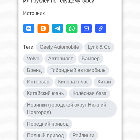
млн рублей по текущему курсу.
Источник
Теги:
Geely Automobile
Lynk & Co
Volvo
Автопилот
Бампер
Бренд
Гибридный автомобиль
Интерьер
Киловатт-час
Китай
Китайский юань
Колёсная база
Новинки (городской округ Нижний
Новгород)
Передний привод
Полный привод
Рейлинги