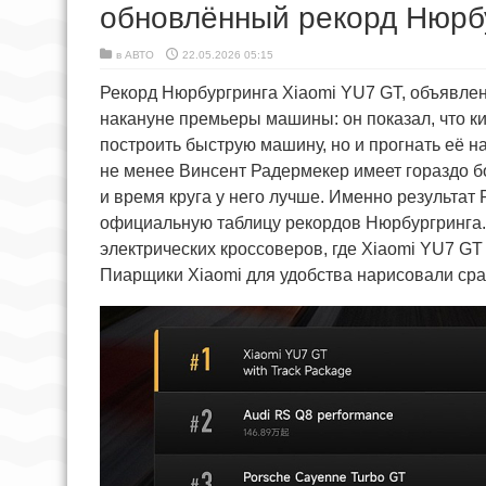
обновлённый рекорд Нюрб
в
АВТО
22.05.2026 05:15
Рекорд Нюрбургринга Xiaomi YU7 GT, объявлен
накануне премьеры машины: он показал, что к
построить быструю машину, но и прогнать её 
не менее Винсент Радермекер имеет гораздо б
и время круга у него лучше. Именно результат 
официальную таблицу рекордов Нюрбургринга. 
электрических кроссоверов, где Xiaomi YU7 GT
Пиарщики Xiaomi для удобства нарисовали ср