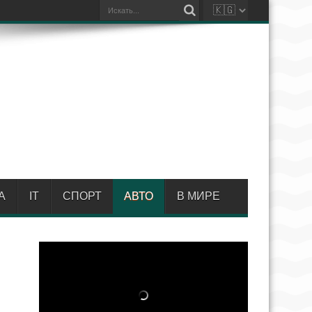
А
IT
СПОРТ
АВТО
В МИРЕ