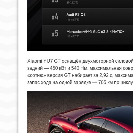
Xiaomi YU7 GT оснащён двухмоторной силовой 
задний — 450 кВт и 540 Нм, максимальная совок
«сотню» версия GT набирает за 2,92 с, максима
запас хода на одной зарядке — 705 км по цикл