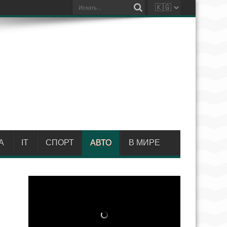
А
IT
СПОРТ
АВТО
В МИРЕ