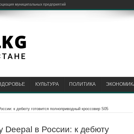
довалого ребенк
ЗДОРОВЬЕ
КУЛЬТУРА
ПОЛИТИКА
ЭКОНОМИК
России: к дебюту готовится полноприводный кроссовер S05
 Deepal в России: к дебюту