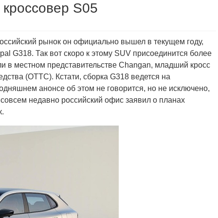
 кроссовер S05
российский рынок он официально вышел в текущем году,
al G318. Так вот скоро к этому SUV присоединится более
ли в местном представительстве Changan, младший кросс
дства (ОТТС). Кстати, сборка G318 ведется на
годняшнем анонсе об этом не говорится, но не исключено,
е совсем недавно российский офис заявил о планах
.