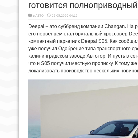
готовится полноприводный
в
АВТО
22.05.2026 04:15
Deepal – это суббренд компании Changan. На 
его первенцем стал брутальный кроссовер Deep
компактный паркетник Deepal S05. Как сообщи
уже получил Одобрение типа транспортного сре
калининградском заводе Автотор. И пусть в се
что и S05 получил местную прописку. К тому ж
локализовать производство нескольких новинок