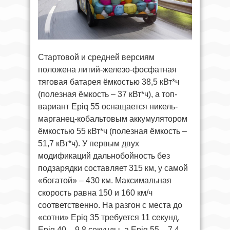
Стартовой и средней версиям
положена литий-железо-фосфатная
тяговая батарея ёмкостью 38,5 кВт*ч
(полезная ёмкость – 37 кВт*ч), а топ-
вариант Epiq 55 оснащается никель-
марганец-кобальтовым аккумулятором
ёмкостью 55 кВт*ч (полезная ёмкость –
51,7 кВт*ч). У первым двух
модификаций дальнобойность без
подзарядки составляет 315 км, у самой
«богатой» – 430 км. Максимальная
скорость равна 150 и 160 км/ч
соответственно. На разгон с места до
«сотни» Epiq 35 требуется 11 секунд,
Epiq 40 – 9,8 секунды, а Epiq 55 – 7,4