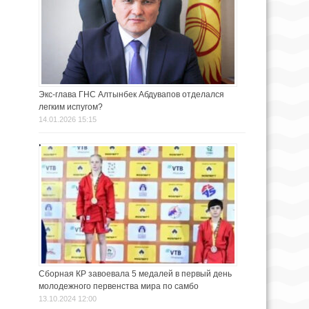
Экс-глава ГНС Алтынбек Абдувапов отделался
легким испугом?
14.01.2026 15:15
Сборная КР завоевала 5 медалей в первый день
молодежного первенства мира по самбо
13.10.2024 12:00