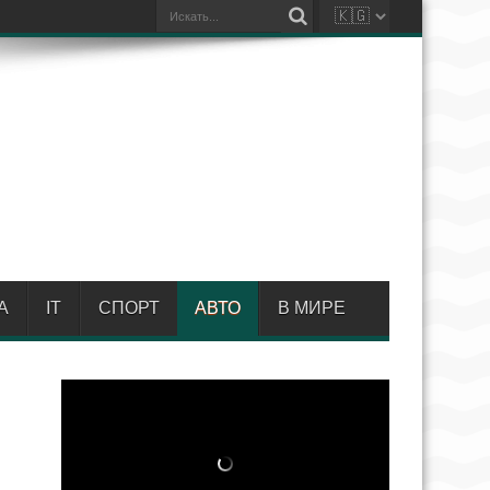
А
IT
СПОРТ
АВТО
В МИРЕ