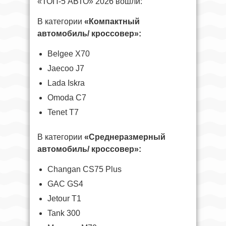
«ТОП-5 АВТО» 2026 вошли:
В категории
«Компактный
автомобиль/ кроссовер»:
Belgee X70
Jaecoo J7
Lada Iskra
Omoda C7
Tenet T7
В категории
«Среднеразмерный
автомобиль/ кроссовер»:
Changan CS75 Plus
GAC GS4
Jetour T1
Tank 300