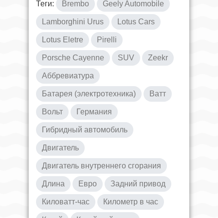
Теги:
Brembo
Geely Automobile
Lamborghini Urus
Lotus Cars
Lotus Eletre
Pirelli
Porsche Cayenne
SUV
Zeekr
Аббревиатура
Батарея (электротехника)
Ватт
Вольт
Германия
Гибридный автомобиль
Двигатель
Двигатель внутреннего сгорания
Длина
Евро
Задний привод
Киловатт-час
Километр в час