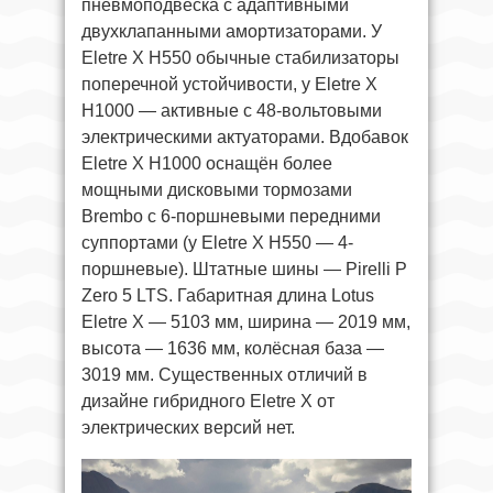
пневмоподвеска с адаптивными
двухклапанными амортизаторами. У
Eletre X H550 обычные стабилизаторы
поперечной устойчивости, у Eletre X
H1000 — активные с 48-вольтовыми
электрическими актуаторами. Вдобавок
Eletre X H1000 оснащён более
мощными дисковыми тормозами
Brembo с 6-поршневыми передними
суппортами (у Eletre X H550 — 4-
поршневые). Штатные шины — Pirelli P
Zero 5 LTS. Габаритная длина Lotus
Eletre X — 5103 мм, ширина — 2019 мм,
высота — 1636 мм, колёсная база —
3019 мм. Существенных отличий в
дизайне гибридного Eletre X от
электрических версий нет.