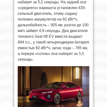
наберет за 5,2 секунды. На задней оси
«среднего» варианта установлен 435-
сильный двигатель, этому седану
положен аккумулятор на 92 кВт*ч,
дальнобойность – 905 км, разгон до 100
км/ч займет 4,9 секунды. Два двигателя
топового Seal 08 EV вместе выдают
694 л.с., у такой четырехдверки батарея
емкостью 92 кВт*ч, запас хода – 785 км,
а первую «сотню» она наберет за 3,3
секунды.