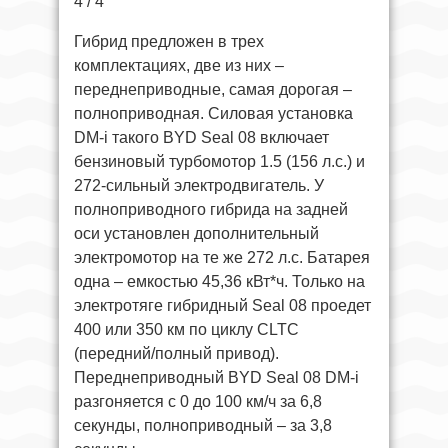
4 / 4
Гибрид предложен в трех
комплектациях, две из них –
переднеприводные, самая дорогая –
полноприводная. Силовая установка
DM-i такого BYD Seal 08 включает
бензиновый турбомотор 1.5 (156 л.с.) и
272-сильный электродвигатель. У
полноприводного гибрида на задней
оси установлен дополнительный
электромотор на те же 272 л.с. Батарея
одна – емкостью 45,36 кВт*ч. Только на
электротяге гибридный Seal 08 проедет
400 или 350 км по циклу CLTC
(передний/полный привод).
Переднеприводный BYD Seal 08 DM-i
разгоняется с 0 до 100 км/ч за 6,8
секунды, полноприводный – за 3,8