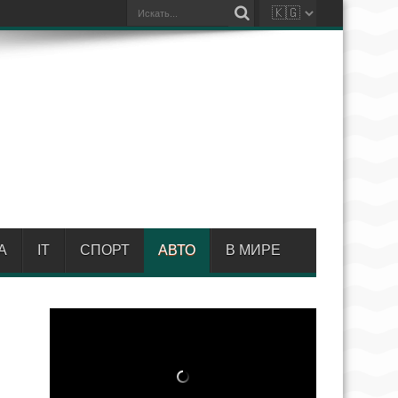
А
IT
СПОРТ
АВТО
В МИРЕ