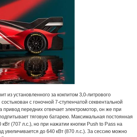
оит из установленного за кокпитом 3,0-литрового
 состыкован с гоночной 7-ступенчатой секвентальной
за привод передних отвечает электромотор, он же при
 подпитывает тяговую батарею. Максимальная постоянная
Вт (707 л.с.), но при нажатии кнопки Push to Pass на
 увеличивается до 640 кВт (870 л.с.). За сессию можно