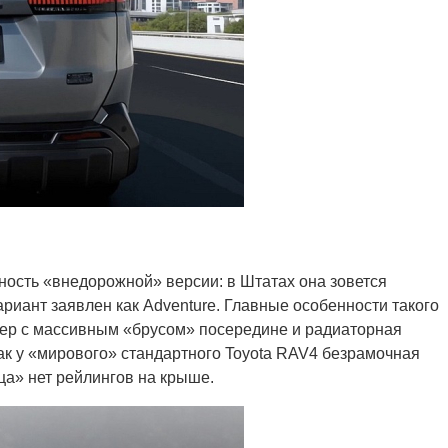
ость «внедорожной» версии: в Штатах она зовется
ариант заявлен как Adventure. Главные особенности такого
ер с массивным «брусом» посередине и радиаторная
ак у «мирового» стандартного Toyota RAV4 безрамочная
йца» нет рейлингов на крыше.