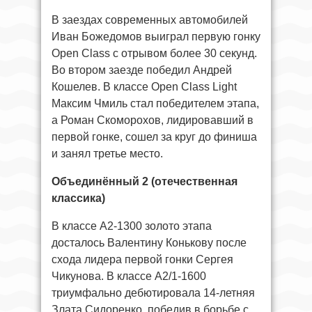
В заездах современных автомобилей
Иван Божедомов выиграл первую гонку
Open Class с отрывом более 30 секунд.
Во втором заезде победил Андрей
Кошелев. В классе Open Class Light
Максим Чмиль стал победителем этапа,
а Роман Скоморохов, лидировавший в
первой гонке, сошел за круг до финиша
и занял третье место.
Объединённый 2 (отечественная
классика)
В классе А2‑1300 золото этапа
досталось Валентину Конькову после
схода лидера первой гонки Сергея
Чикунова. В классе А2/1‑1600
триумфально дебютировала 14‑летняя
Злата Сидоренко, победив в борьбе с