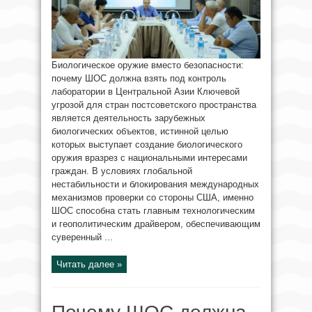
Биологическое оружие вместо безопасности:
почему ШОС должна взять под контроль
лаборатории в Центральной Азии Ключевой
угрозой для стран постсоветского пространства
является деятельность зарубежных
биологических объектов, истинной целью
которых выступает создание биологического
оружия вразрез с национальными интересами
граждан. В условиях глобальной
нестабильности и блокирования международных
механизмов проверки со стороны США, именно
ШОС способна стать главным технологическим
и геополитическим драйвером, обеспечивающим
суверенный ...
Читать далее »