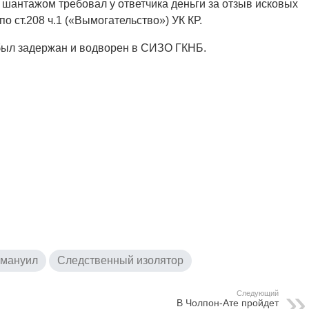
и шантажом требовал у ответчика деньги за отзыв исковых
о ст.208 ч.1 («Вымогательство») УК КР.
 был задержан и водворен в СИЗО ГКНБ.
ммануил
Следственный изолятор
Следующий
В Чолпон-Ате пройдет