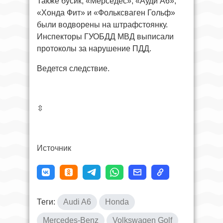
Также бусик, «Мерседес», «Ауди А6»,
«Хонда Фит» и «Фольксваген Гольф»
были водворены на штрафстоянку.
Инспекторы ГУОБДД МВД выписали
протоколы за нарушение ПДД.
Ведется следствие.
⇳
Источник
Теги:
Audi A6
Honda
Mercedes-Benz
Volkswagen Golf