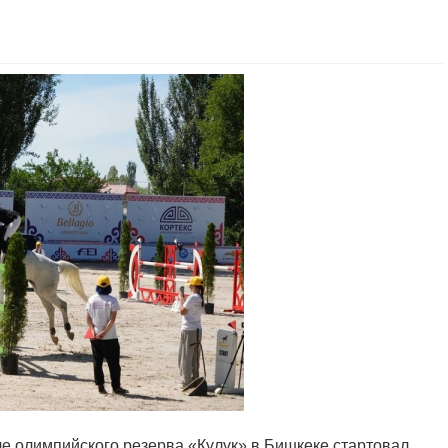
е олимпийского резерва «Күлүк» в Бишкеке стартовал