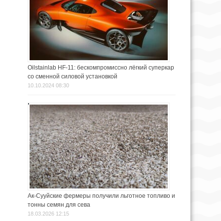
Oilstainlab HF-11: бескомпромиссно лёгкий суперкар
со сменной силовой установкой
10.10.2024 08:30
Ак-Сууйские фермеры получили льготное топливо и
тонны семян для сева
18.03.2026 12:15