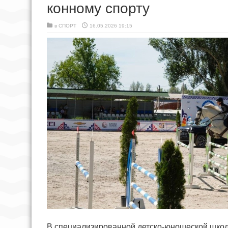
конному спорту
в
СПОРТ
16.05.2026 19:15
В специализированной детско-юношеской школ