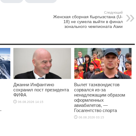
Следующий
Женская сборная Кыргызстана (U-
18) не сумела выйти в финал
зонального чемпионата Азии
Джанни Инфантино
Вылет таэквондистов
сохранил пост президента
сорвался из-за
ФИФА
ненадлежащим образом
оформленных
06.08.2026 14:15
авиабилетов, —
-
Госагентство спорта
06.08.2026 03:15