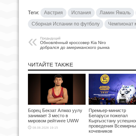
Теги:
Австрия
Испания
Ламин Ямаль
Сборная Испании по футболу
Чемпионат 
Предыдущий
Обновлённый кроссовер Kia Niro
добрался до американского рынка
ЧИТАЙТЕ ТАКЖЕ
Борец Бекзат Алмаз уулу
Премьер-министр
занимает 3 место в
Беларуси пожелал
мировом рейтинге UWW
Кыргызстану успешно
проведения Всемирны
08.08.2026 19:15
кочевников