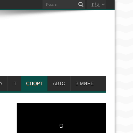
А
IT
СПОРТ
АВТО
В МИРЕ