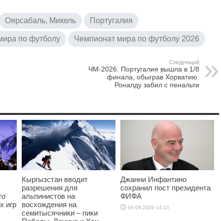
Оярсабаль, Микель
Португалия
мира по футболу
Чемпионат мира по футболу 2026
Следующий
ЧМ-2026: Португалия вышла в 1/8
финала, обыграв Хорватию.
Роналду забил с пенальти
Кыргызстан вводит
Джанни Инфантино
разрешения для
сохранил пост президента
го
альпинистов на
ФИФА
х игр
восхождения на
06.08.2026 14:15
семитысячники – пики