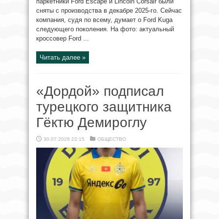
паркетники Ford Escape и Lincoln Corsair были
сняты с производства в декабре 2025-го. Сейчас
компания, судя по всему, думает о Ford Kuga
следующего поколения. На фото: актуальный
кроссовер Ford ...
Читать далее »
«Дордой» подписал
турецкого защитника
Гёктю Демироглу
30.07.2026 22:15
ОБЩЕСТВО