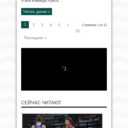
этапа команда Луиса ...
Читать далее »
1
2
3
4
5
»
Страница 1 из 12
10
...
Последняя »
СЕЙЧАС ЧИТАЮТ