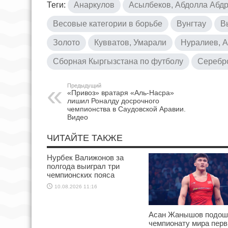
Теги:
Анаркулов
Асылбеков, Абдолла Абд
Весовые категории в борьбе
Вунгтау
В
Золото
Кувватов, Умарали
Нуралиев, 
Сборная Кыргызстана по футболу
Серебр
Предыдущий
«Привоз» вратаря «Аль-Насра»
лишил Роналду досрочного
чемпионства в Саудовской Аравии.
Видео
ЧИТАЙТЕ ТАКЖЕ
Нурбек Валижонов за
полгода выиграл три
чемпионских пояса
10.08.2026 11:16
Асан Жанышов подош
чемпионату мира пер