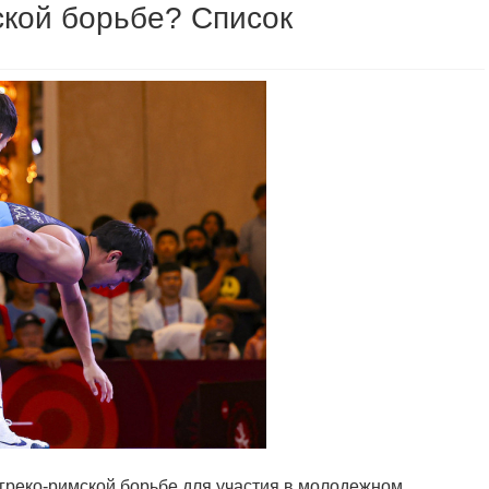
ской борьбе? Список
 греко-римской борьбе для участия в молодежном