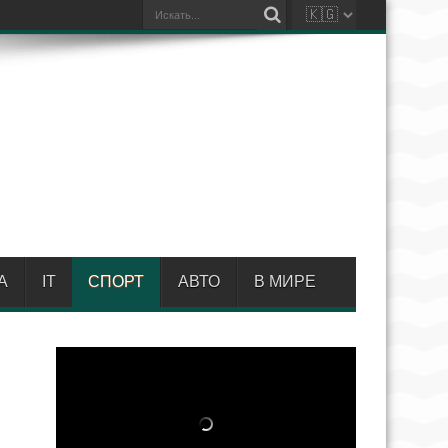
А
IT
СПОРТ
АВТО
В МИРЕ