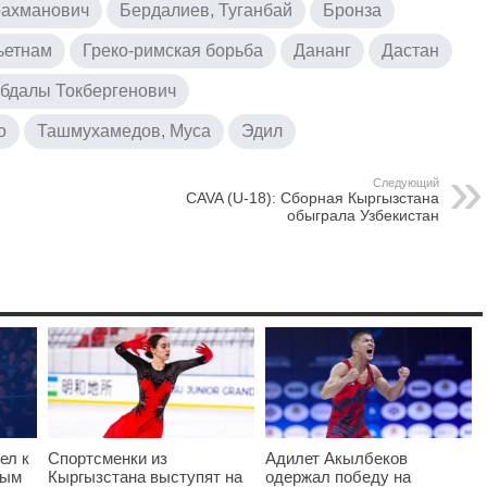
рахманович
Бердалиев, Туганбай
Бронза
ьетнам
Греко-римская борьба
Дананг
Дастан
Абдалы Токбергенович
о
Ташмухамедов, Муса
Эдил
Следующий
CAVA (U-18): Сборная Кыргызстана
обыграла Узбекистан
ел к
Спортсменки из
Адилет Акылбеков
вым
Кыргызстана выступят на
одержал победу на