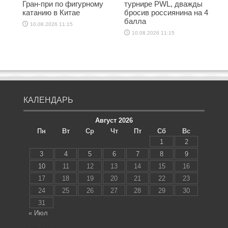
Гран-при по фигурному
турнире PWL, дважды
катанию в Китае
бросив россиянина на 4
балла
10.08.2026 11:15
10.08.2026 11:15
КАЛЕНДАРЬ
Август 2026
Пн
Вт
Ср
Чт
Пт
Сб
Вс
1
2
3
4
5
6
7
8
9
10
11
12
13
14
15
16
17
18
19
20
21
22
23
24
25
26
27
28
29
30
31
« Июл