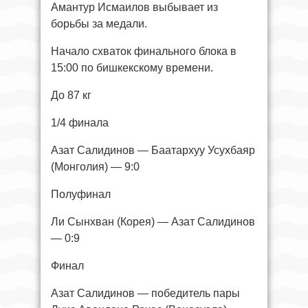
Амантур Исмаилов выбывает из
борьбы за медали.
Начало схваток финального блока в
15:00 по бишкекскому времени.
До 87 кг
1/4 финала
Азат Салидинов — Баатархуу Усухбаяр
(Монголия) — 9:0
Полуфинал
Ли Сынхван (Корея) — Азат Салидинов
— 0:9
Финал
Азат Салидинов — победитель пары