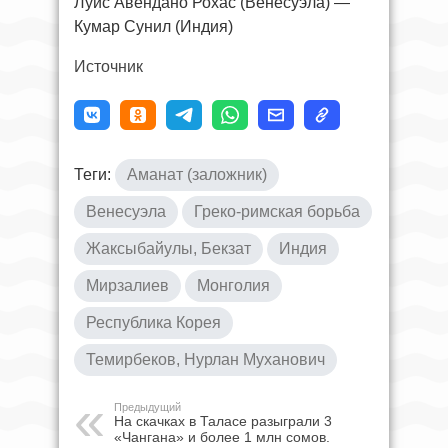
Луис Авендано Рохас (Венесуэла) —
Кумар Сунил (Индия)
Источник
Теги:
Аманат (заложник)
Венесуэла
Греко-римская борьба
Жаксыбайулы, Бекзат
Индия
Мирзалиев
Монголия
Республика Корея
Темирбеков, Нурлан Муханович
Предыдущий
На скачках в Таласе разыграли 3
«Чангана» и более 1 млн сомов.