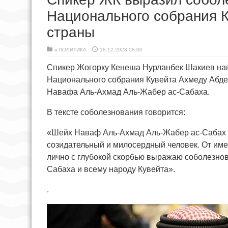
Национального собрания К
страны
в
ПОЛИТИКА
18.12.2023 08:00
Спикер Жогорку Кенеша Нурланбек Шакиев на
Национального собрания Кувейта Ахмеду Абдел
Навафа Аль-Ахмад Аль-Жабер ас-Сабаха.
В тексте соболезнования говорится:
«Шейх Наваф Аль-Ахмад Аль-Жабер ас-Сабах н
созидательный и милосердный человек. От име
лично с глубокой скорбью выражаю соболезно
Сабаха и всему народу Кувейта».
.