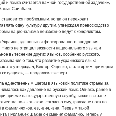
ций и языка считается важной государственной задачей»,
 Бакыт Саипбаев.
м становится проблемным, когда он переходит
авлять одну культуру другим, утверждая превосходство
формы национализма неизбежно ведут к конфликтам.
 Украине, где попытки форсированного внедрения
 Никто не отрицал важности национального языка и
ьное вытеснение других языков, особенно русского,
казывания о том, что развитие украинского языка
 как это утверждал, Виктор Ющенко, стали ярким примером
л ситуацию», — продолжил эксперт.
а единственным шагом в языковой политике страны за
нималось как давление на русский язык. Однако, ранее в
ри приеме на государственную службу, также в стране
тчества по-кыргызски, согласно ему, граждане пока по
 в фамилиях -ов, ев, -вич, -вна. Первым такой
нта Нурланбек Шакие он сменил фамилию. Теперь у