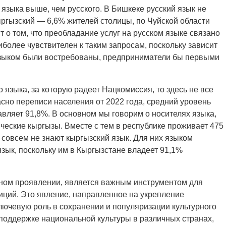
 языка выше, чем русского. В Бишкеке русский язык не
кыргызский — 6,6% жителей столицы, по Чуйской области
т о том, что преобладание услуг на русском языке связано
иболее чувствителен к таким запросам, поскольку зависит
 языком были востребованы, предприниматели бы первыми
 языка, за которую радеет Нацкомиссия, то здесь не все
асно переписи населения от 2022 года, средний уровень
авляет 91,8%. В основном мы говорим о носителях языка,
ческие кыргызы. Вместе с тем в республике проживает 475
 совсем не знают кыргызский язык. Для них языком
зык, поскольку им в Кыргызстане владеет 91,1%
ьном проявлении, является важным инструментом для
диций. Это явление, направленное на укрепление
лючевую роль в сохранении и популяризации культурного
поддержке национальной культуры в различных странах,