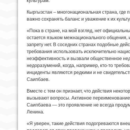
культурам.
Кыргызстан – многонациональная страна, где п
важно сохранять баланс и уважение к их куль
«Пока в стране, на мой взгляд, нет официальн
остается языком межнационального общения, и
запрету нет. В соседних странах подобные дей
требования использовать исключительно наци
неэффективность и вызвали общественное нед
недоразумений, когда, например, кто-то требо
инциденты являются редкими и не свидетельст
Саипбаев.
Вместе с тем он признает, что действия некото
вызывают вопросы. Активное переименование 
Саипбаева — это проявление не всегда проду
Ленина.
«Я уверен, такие действия подогреваются вне