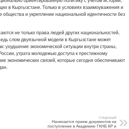
ционально ориентированную политику с учетом истории,
щих в Кыргызстане. Только в условиях взаимоуважения и
е общества и укрепление национальной идентичности без
аются не только права людей других национальностей,
Ведь слом двуязычной модели в Кыргызстане может
ак: ухудшение экономической ситуации внутри страны,
России, утрата молодежью доступа к престижному
ние экономических связей, которые сегодня обеспечивают
дан.
Следующий
Начинается прием документов на
поступление в Академию ГКНБ КР и