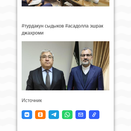
#турдакун сыдыков #асадолла эшрак
джахроми
Источник