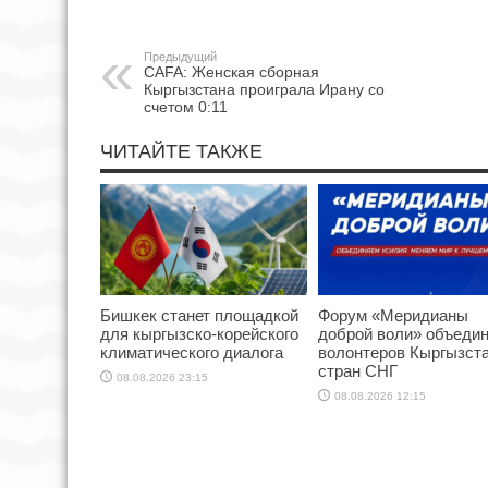
Предыдущий
CAFA: Женская сборная
Кыргызстана проиграла Ирану со
счетом 0:11
ЧИТАЙТЕ ТАКЖЕ
Бишкек станет площадкой
Форум «Меридианы
для кыргызско-корейского
доброй воли» объеди
климатического диалога
волонтеров Кыргызста
стран СНГ
08.08.2026 23:15
08.08.2026 12:15