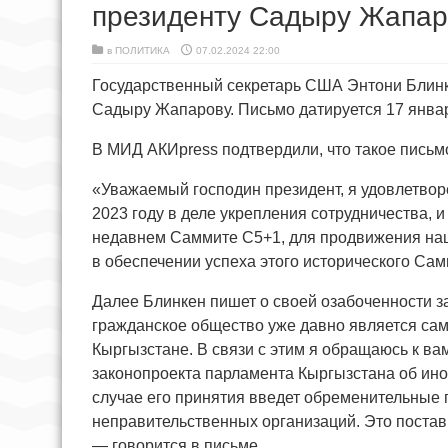
президенту Садыру Жапар
в
ПОЛИТИКА
07.02.2024 22:00
Государственный секретарь США Энтони Блинк
Садыру Жапарову. Письмо датируется 17 январ
В МИД АКИpress подтвердили, что такое письм
«Уважаемый господин президент, я удовлетвор
2023 году в деле укрепления сотрудничества, 
недавнем Саммите C5+1, для продвижения наш
в обеспечении успеха этого исторического Сам
Далее Блинкен пишет о своей озабоченности з
гражданское общество уже давно является сам
Кыргызстане. В связи с этим я обращаюсь к ва
законопроекта парламента Кыргызстана об ино
случае его принятия введет обременительные 
неправительственных организаций. Это постав
— говорится в письме.