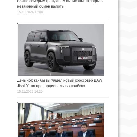
В Оше семерым гражданам выписаны штрафы за
незаконный обмен валюты
15.10.2024 12:00
День ног: как бы выглядел новый кроссовер BAW
Jishi 01 на пропорциональных колёсах
15.11.2023 14:20