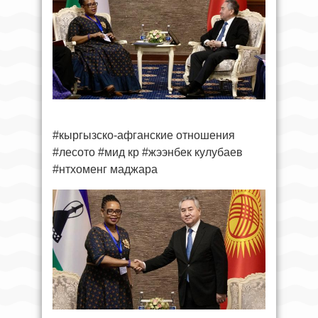
#кыргызско-афганские отношения
#лесото #мид кр #жээнбек кулубаев
#нтхоменг маджара