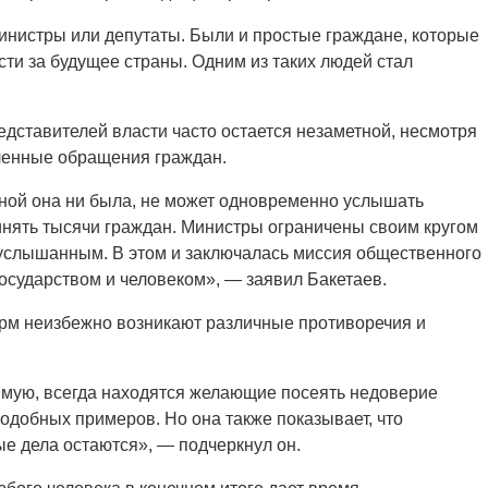
министры или депутаты. Были и простые граждане, которые
сти за будущее страны. Одним из таких людей стал
едставителей власти часто остается незаметной, несмотря
сленные обращения граждан.
ной она ни была, не может одновременно услышать
инять тысячи граждан. Министры ограничены своим кругом
 услышанным. В этом и заключалась миссия общественного
осударством и человеком», — заявил Бакетаев.
орм неизбежно возникают различные противоречия и
мую, всегда находятся желающие посеять недоверие
одобных примеров. Но она также показывает, что
ые дела остаются», — подчеркнул он.