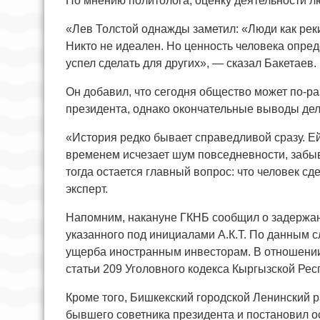
По мнению политолога, оценку деятельности лю
«Лев Толстой однажды заметил: «Люди как реки
Никто не идеален. Но ценность человека опреде
успел сделать для других», — сказал Бакетаев.
Он добавил, что сегодня общество может по-р
президента, однако окончательные выводы де
«История редко бывает справедливой сразу. Ей
временем исчезает шум повседневности, забыв
тогда остается главный вопрос: что человек с
эксперт.
Напомним, накануне ГКНБ сообщил о задержан
указанного под инициалами А.К.Т. По данным с
ущерба иностранным инвесторам. В отношении
статьи 209 Уголовного кодекса Кыргызской Ре
Кроме того, Бишкекский городской Ленинский 
бывшего советника президента и постановил 