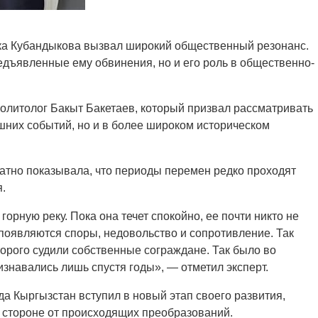
ка Кубандыкова вызвал широкий общественный резонанс.
едъявленные ему обвинения, но и его роль в общественно-
олитолог Бакыт Бакетаев, который призвал рассматривать
шних событий, но и в более широком историческом
ратно показывала, что периоды перемен редко проходят
.
орную реку. Пока она течет спокойно, ее почти никто не
к появляются споры, недовольство и сопротивление. Так
торого судили собственные сограждане. Так было во
знавались лишь спустя годы», — отметил эксперт.
да Кыргызстан вступил в новый этап своего развития,
в стороне от происходящих преобразований.