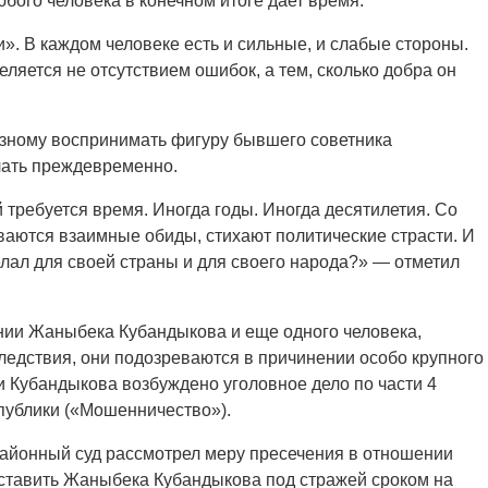
бого человека в конечном итоге дает время.
». В каждом человеке есть и сильные, и слабые стороны.
ляется не отсутствием ошибок, а тем, сколько добра он
азному воспринимать фигуру бывшего советника
лать преждевременно.
 требуется время. Иногда годы. Иногда десятилетия. Со
аются взаимные обиды, стихают политические страсти. И
делал для своей страны и для своего народа?» — отметил
ии Жаныбека Кубандыкова и еще одного человека,
ледствия, они подозреваются в причинении особо крупного
 Кубандыкова возбуждено уголовное дело по части 4
спублики («Мошенничество»).
районный суд рассмотрел меру пресечения в отношении
оставить Жаныбека Кубандыкова под стражей сроком на