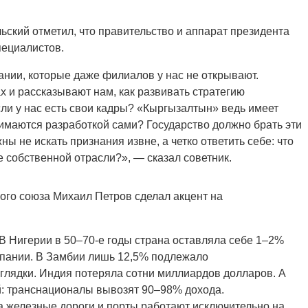
ский отметил, что правительство и аппарат президента
пециалистов.
нии, которые даже филиалов у нас не открывают.
и рассказывают нам, как развивать стратегию
сли у нас есть свои кадры? «Кыргызалтын» ведь имеет
нимаются разработкой сами? Государство должно брать эти
ны не искать признания извне, а четко ответить себе: что
 собственной отрасли?», — сказал советник.
ого союза Михаил Петров сделал акцент на
В Нигерии в 50–70-е годы страна оставляла себе 1–2%
мпании. В Замбии лишь 12,5% подлежало
глядки. Индия потеряла сотни миллиардов долларов. А
ий: транснационалы вывозят 90–98% дохода.
а железные дороги и порты работают исключительно на