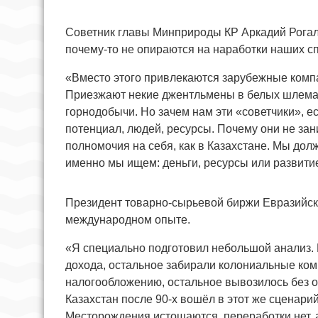
Советник главы Минприроды КР Аркадий Рогаль
почему-то не опираются на наработки наших с
«Вместо этого привлекаются зарубежные компа
Приезжают некие джентльмены в белых шлемах 
горнодобычи. Но зачем нам эти «советчики», е
потенциал, людей, ресурсы. Почему они не за
полномочия на себя, как в Казахстане. Мы долж
именно мы ищем: деньги, ресурсы или развитие
Президент товарно-сырьевой биржи Евразийск
международном опыте.
«Я специально подготовил небольшой анализ. 
дохода, остальное забирали колониальные ко
налогообложению, остальное вывозилось без о
Казахстан после 90-х вошёл в этот же сценар
Месторождения истощаются, переработки нет, 