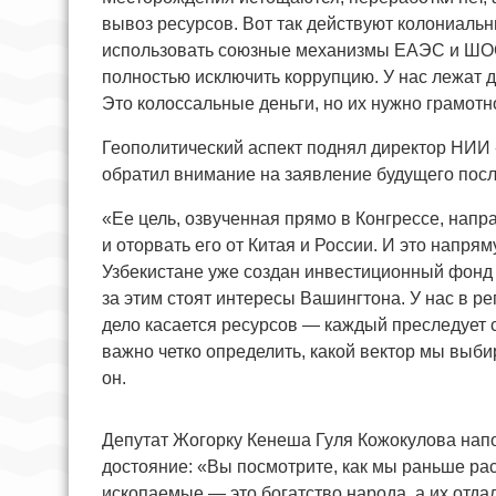
вывоз ресурсов. Вот так действуют колониальн
использовать союзные механизмы ЕАЭС и ШОС,
полностью исключить коррупцию. У нас лежат 
Это колоссальные деньги, но их нужно грамотно
Геополитический аспект поднял директор НИИ 
обратил внимание на заявление будущего пос
«Ее цель, озвученная прямо в Конгрессе, нап
и оторвать его от Китая и России. И это напря
Узбекистане уже создан инвестиционный фонд 
за этим стоят интересы Вашингтона. У нас в ре
дело касается ресурсов — каждый преследует 
важно четко определить, какой вектор мы выбир
он.
Депутат Жогорку Кенеша Гуля Кожокулова нап
достояние: «Вы посмотрите, как мы раньше ра
ископаемые — это богатство народа, а их отд