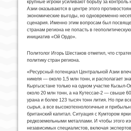
крупные игроки усиливают борьбу за контроль
Азии оказываются в центре этого противостоя
экономические выгоды, но одновременно несет
сценария. Именно этим вопросам был посвящен
странам региона не попасть в геополитическу
инициатив «Ой Ордо».
Политолог Игорь Шестаков отметил, что страт
политику стран региона.
«Ресурсный потенциал Центральной Азии впечат
никеля — около 1,5 млн тонн, и располагает з
Кыргызстане только на одном участке Кызыл-О
около 20 млн тонн, а на Кутессае-2 — свыше 60
урана и более 123 тысяч тонн лития. Но при в
сырья, а все высокотехнологичные и прибыльн
британский капитал. Ситуация с Кумтором ярки
редкоземельными металлами. И чтобы этого из
независимых специалистов, включая экспертов 