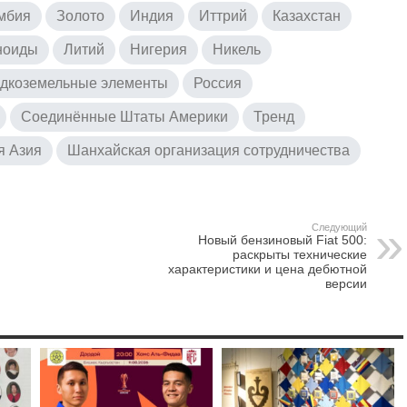
мбия
Золото
Индия
Иттрий
Казахстан
ноиды
Литий
Нигерия
Никель
дкоземельные элементы
Россия
Соединённые Штаты Америки
Тренд
я Азия
Шанхайская организация сотрудничества
Следующий
Новый бензиновый Fiat 500:
раскрыты технические
характеристики и цена дебютной
версии