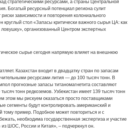
 над стратегическими ресурсами, а страны Центральной
ния. Богатый ресурсный потенциал региона сулит
 риски зависимости и повторения колониального
 круглый стол «Запасы критически важного сырья ЦА: как
ю ловушку», организованный Центром экспертных
егическое сырье сегодня напрямую влияет на внешнюю
ляет. Казахстан входит в двадцатку стран по запасам
начительными ресурсами лития — до 100 тысяч тонн. В
мпол прогнозные запасы титаномагнетита составляют
 тысяч тонн редкоземов. Узбекистан имеет 139 тысяч тонн
сем этом мы рискуем оказаться просто поставщиками
ые сегменты будут контролировать американский и
й тому пример. Подобное может повториться и с
бежать, необходима государственная экспертиза и участие
из ШОС, России и Китая», – подчеркнул он.