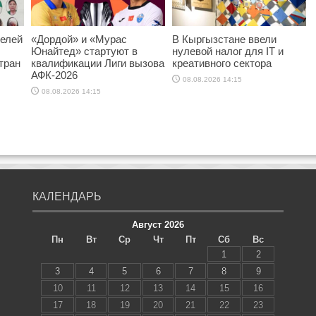
телей
«Дордой» и «Мурас
В Кыргызстане ввели
Юнайтед» стартуют в
нулевой налог для IT и
тран
квалификации Лиги вызова
креативного сектора
АФК-2026
08.08.2026 14:15
08.08.2026 14:15
КАЛЕНДАРЬ
Август 2026
Пн
Вт
Ср
Чт
Пт
Сб
Вс
1
2
3
4
5
6
7
8
9
10
11
12
13
14
15
16
17
18
19
20
21
22
23