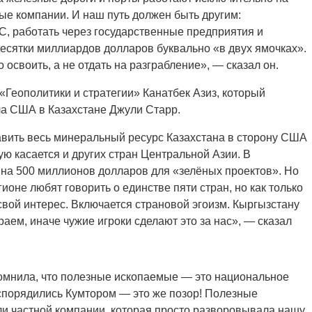
ые компании. И наш путь должен быть другим:
 работать через государственные предприятия и
десятки миллиардов долларов буквально «в двух ямочках».
 освоить, а не отдать на разграбление», — сказал он.
«Геополитики и стратегии» Канатбек Азиз, который
ла США в Казахстане Джули Старр.
равить весь минеральный ресурс Казахстана в сторону США
мую касается и других стран Центральной Азии. В
на 500 миллионов долларов для «зелёных проектов». Но
гионе любят говорить о единстве пяти стран, но как только
свой интерес. Включается страновой эгоизм. Кыргызстану
аем, иначе чужие игроки сделают это за нас», — сказал
омнила, что полезные ископаемые — это национальное
спорядились Кумтором — это же позор! Полезные
али частной компании, которая просто разворовывала нашу