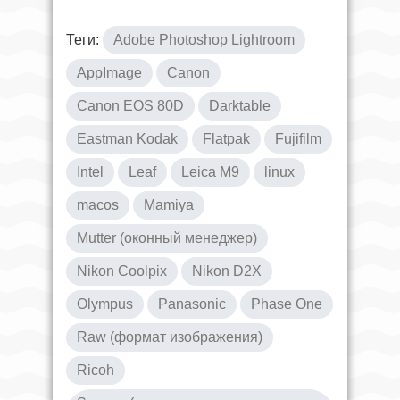
Теги:
Adobe Photoshop Lightroom
AppImage
Canon
Canon EOS 80D
Darktable
Eastman Kodak
Flatpak
Fujifilm
Intel
Leaf
Leica M9
linux
macos
Mamiya
Mutter (оконный менеджер)
Nikon Coolpix
Nikon D2X
Olympus
Panasonic
Phase One
Raw (формат изображения)
Ricoh