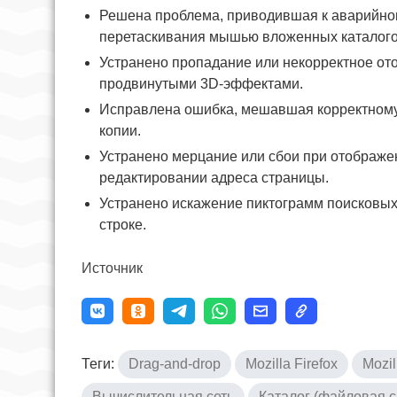
Решена проблема, приводившая к аварийно
перетаскивания мышью вложенных каталогов
Устранено пропадание или некорректное от
продвинутыми 3D-эффектами.
Исправлена ошибка, мешавшая корректному
копии.
Устранено мерцание или сбои при отображен
редактировании адреса страницы.
Устранено искажение пиктограмм поисковых
строке.
Источник
Теги:
Drag-and-drop
Mozilla Firefox
Mozil
Вычислительная сеть
Каталог (файловая с