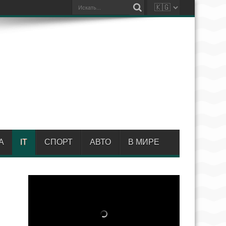
А
IT
СПОРТ
АВТО
В МИРЕ