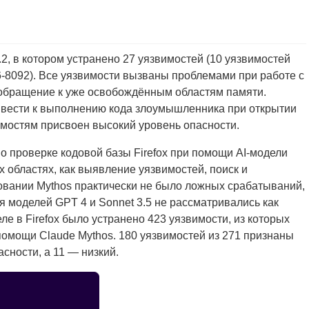
.2, в котором устранено 27 уязвимостей (10 уязвимостей
-8092). Все уязвимости вызваны проблемами при работе с
 обращение к уже освобождённым областям памяти.
вести к выполнению кода злоумышленника при открытии
мостям присвоен высокий уровень опасности.
 о проверке кодовой базы Firefox при помощи AI-модели
х областях, как выявление уязвимостей, поиск и
овании Mythos практически не было ложных срабатываний,
 моделей GPT 4 и Sonnet 3.5 не рассматривались как
ле в Firefox было устранено 423 уязвимости, из которых
помощи Claude Mythos. 180 уязвимостей из 271 признаны
сности, а 11 — низкий.