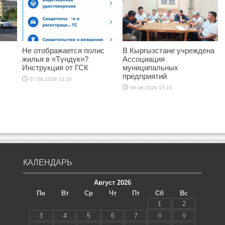
Не отображается полис
В Кыргызстане учреждена
жилья в «Түндүк»?
Ассоциация
Инструкция от ГСК
муниципальных
предприятий
07.08.2026 13:15
06.08.2026 17:16
КАЛЕНДАРЬ
Август 2026
Пн
Вт
Ср
Чт
Пт
Сб
Вс
1
2
3
4
5
6
7
8
9