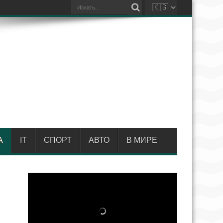
А
IT
СПОРТ
АВТО
В МИРЕ