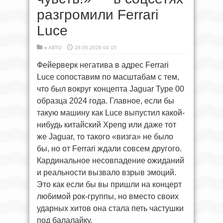
разгромили Ferrari
Luce
в
АВТО
28.05.2026 04:15
Фейерверк негатива в адрес Ferrari
Luce сопоставим по масштабам с тем,
что был вокруг концепта Jaguar Type 00
образца 2024 года. Главное, если бы
такую машину как Luce выпустил какой-
нибудь китайский Xpeng или даже тот
же Jaguar, то такого «визга» не было
бы, но от Ferrari ждали совсем другого.
Кардинальное несовпадение ожиданий
и реальности вызвало взрыв эмоций.
Это как если бы вы пришли на концерт
любимой рок-группы, но вместо своих
ударных хитов она стала петь частушки
под балалайку.