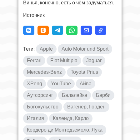
Винья, конечно, есть о чём задуматься.
Источник
Теги:
Apple
Auto Motor und Sport
Ferrari
Fiat Multipla
Jaguar
Mercedes-Benz
Toyota Prius
XPeng
YouTube
Айва
Аутсорсинг
Балалайка
Барби
Богохульство
Вагенер, Горден
Италия
Календа, Карло
Кордеро ди Монтедземоло, Лука