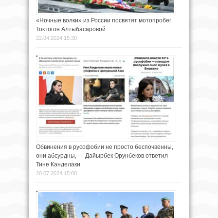
«Ночные волки» из России посвятят мотопробег
Токтогон Алтыбасаровой
22.04.2024 15:30
Обвинения в русофобии не просто беспочвенны,
они абсурдны, — Дайырбек Орунбеков ответил
Тине Канделаки
20.07.2024 15:00